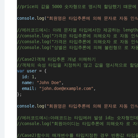
//price의 값을 5000 숫자형으로 명시적 할당했기 떄
console
.
log
(
"회원명은 타입추론에 의해 문자로 자동 인식
//에러코드예시: 아래 문자열 타입에서만 제공하는 lengt
//console.log("가격은 타입추론에 의해숫자 로 자동 인식:"
//console.log("가격은 타입추론에 의해숫자 로 자동 인식:",
//console.log("성별은 타입추론에 의해 불린형으 로 자동 인
//Case2)객체 타입추론 개념 이해하기
//객체의 속성 타입을 지정하지 않고 값을 명시적으로 할
var
user
=
 {
id
:
1
,
name
:
"John Doe"
,
email
:
"john.doe@example.com"
,
};
console
.
log
(
"회원명은 타입추론에 의해 문자로 자동 인식
//에러코드예시:아래코드는 타입에러 발생 id는 숫자형인데 
//console.log("회원아이디는 타입추론에 의해숫자 로 자동 인
//Case2)함수의 매개변수를 타입지정한 경우 반환값 타