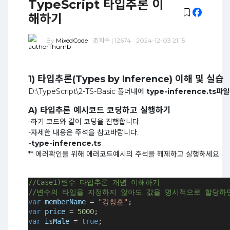
TypeScript 타입추론 이
해하기
By
MixedCode
조회수 | 12674
2024-12-03 21:15
1) 타입추론(Types by Inference) 이해 및 실습
D:\TypeScript\2-TS-Basic 폴더내에
type-inference.ts
A) 타입추론 예시코드 코딩하고 실행하기
-하기 코드와 같이 코딩을 진행합니다.
-자세한 내용은 주석을 참고바랍니다.
-type-inference.ts
** 에러확인을 위해 에러코드예시의 주석을 해제하고 실행하세요.
//Case1)변수 타입추론 개념 이해하기
//변수의 타입을 지정하지 않아도 값을 명시적으로 할당하
var
memberName
=
"강창훈"
;
var
price
=
5000
;
var
isMale
=
true
;