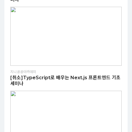
지니공공아카데미
[취소]TypeScript로 배우는 Next.js 프론트엔드 기초
세미나