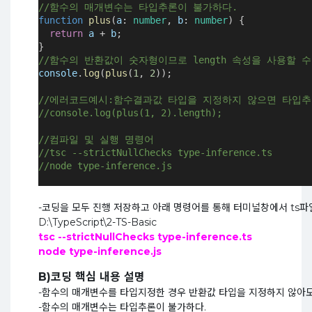
//함수의 매개변수는 타입추론이 불가하다.
function
plus
(
a
:
number
, 
b
:
number
) {
return
a
+
b
;
}
//함수의 반환값이 숫자형이므로 length 속성을 사용할 
console
.
log
(
plus
(
1
, 
2
));
//에러코드예시:함수결과값 타입을 지정하지 않으면 타입
//console.log(plus(1, 2).length);
//컴파일 및 실행 명령어
//tsc --strictNullChecks type-inference.ts
//node type-inference.js
-코딩을 모두 진행 저장하고 아래 명령어를 통해 터미널창에서 ts파
D:\TypeScript\2-TS-Basic
tsc --strictNullChecks type-inference.ts
node type-inference.js
B)코딩 핵심 내용 설명
-함수의 매개변수를 타입지정한 경우 반환값 타입을 지정하지 않아
-함수의 매개변수는 타입추론이 불가하다.