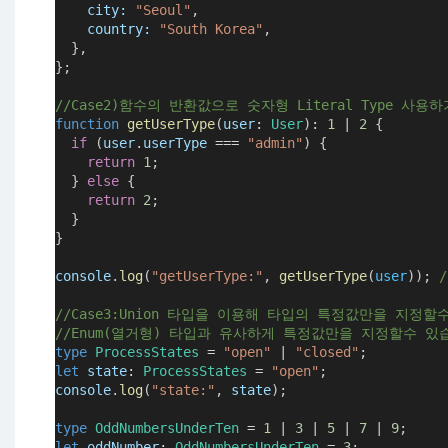
city
:
"Seoul"
,
country
:
"South Korea"
,
  },
};
//Case2)함수의 반환값으로 숫자형 Literal Type 사용하
function
getUserType
(
user
:
User
)
:
1
|
2
 {
if
 (
user
.
userType
===
"admin"
) {
return
1
;
  } 
else
 {
return
2
;
  }
}
console
.
log
(
"getUserType:"
, 
getUserType
(
user
)); 
/
//Case3:Union 타입을 이용해 타입의 특정값만을 지정할
//Enum(열거형) 타입과 유사하게 특정값만을 지정할수 있
type
ProcessStates
=
"open"
|
"closed"
;
let
state
:
ProcessStates
=
"open"
;
console
.
log
(
"state:"
, 
state
);
type
OddNumbersUnderTen
=
1
|
3
|
5
|
7
|
9
;
let
oddNumber
:
OddNumbersUnderTen
=
3
;