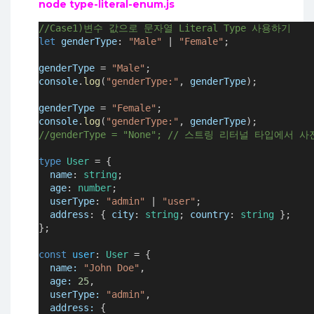
node type-literal-enum.js
//Case1)변수 값으로 문자열 Literal Type 사용하기
let
genderType
:
"Male"
|
"Female"
;
genderType
=
"Male"
;
console
.
log
(
"genderType:"
, 
genderType
);
genderType
=
"Female"
;
console
.
log
(
"genderType:"
, 
genderType
);
//genderType = "None"; // 스트링 리터널 타입에
type
User
=
 {
name
:
string
;
age
:
number
;
userType
:
"admin"
|
"user"
;
address
:
 { 
city
:
string
; 
country
:
string
 };
};
const
user
:
User
=
 {
name
:
"John Doe"
,
age
:
25
,
userType
:
"admin"
,
address
:
 {