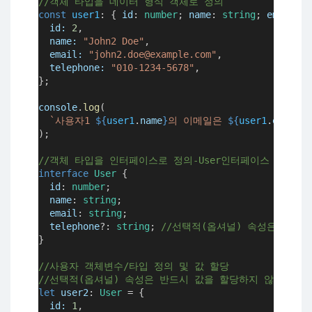
//객체 타입을 데이터 형식 객체로 정의
const
user1
:
 { 
id
:
number
; 
name
:
string
; 
email
:
s
id
:
2
,
name
:
"John2 Doe"
,
email
:
"john2.doe@example.com"
,
telephone
:
"010-1234-5678"
,
};
console
.
log
(
`사용자1 
${
user1
.
name
}
의 이메일은 
${
user1
.
email
}
);
//객체 타입을 인터페이스로 정의-User인터페이스
interface
User
 {
id
:
number
;
name
:
string
;
email
:
string
;
telephone
?:
string
; 
//선택적(옵셔널) 속성은 속성명
}
//사용자 객체변수/타입 정의 및 값 할당
//선택적(옵셔널) 속성은 반드시 값을 할당하지 않아도 됨
let
user2
:
User
=
 {
id
:
1
,