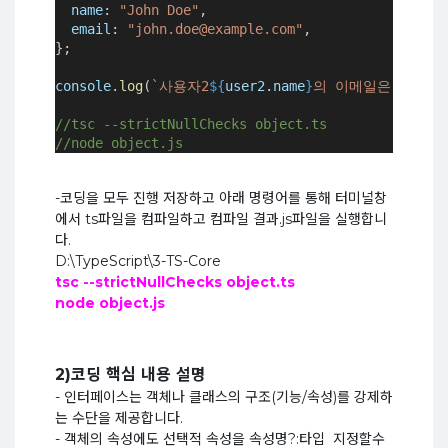
name
:
"John Doe"
,
email
:
"john.doe@example.com"
,
};
console
.
log
(
`사용자2
${
user2
.
name
}
의 이메일은 
${
user
//tsc --strictNullChecks object.ts
//node object.js
-코딩을 모두 진행 저장하고 아래 명령어를 통해 터미널창
에서 ts파일을 컴파일하고 컴파일 결과.js파일을 실행합니
다.
D:\TypeScript\3-TS-Core
tsc --strictNullChecks object.ts
node object.js
2)코딩 핵심 내용 설명
- 인터페이스는 객체나 클래스의 구조(기능/속성)를 강제하
는 수단을 제공합니다.
- 객체의 속성에도 선택적 속성을 속성명?:타입 지정할수