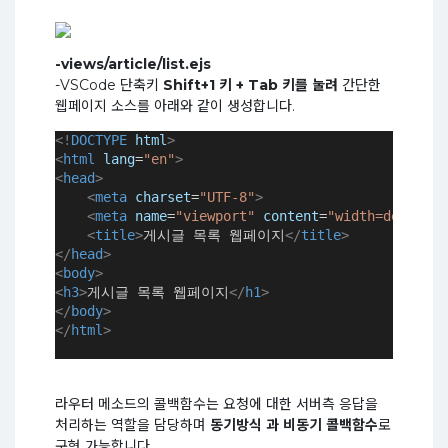
-views/article/list.ejs
-VSCode 단축키
Shift+1 키 + Tab 키를 눌려
간단한
웹페이지 소스를 아래와 같이 생성합니다.
<!
DOCTYPE
html
>
<
html
lang
=
"en"
>
<
head
>
<
meta
charset
=
"UTF-8"
>
<
meta
name
=
"viewport"
content
=
"width=device-w
<
title
>
게시글 목록 웹페이지
</
title
>
</
head
>
<
body
>
<
h3
>
게시글 목록 웹페이지
</
h1
</
body
>
</
html
>
라우터 메소드의 콜백함수는 요청에 대한 서버측 응답을
처리하는 역할을 담당하며
동기방식 과 비동기 콜백함수
로
구현 가능합니다.