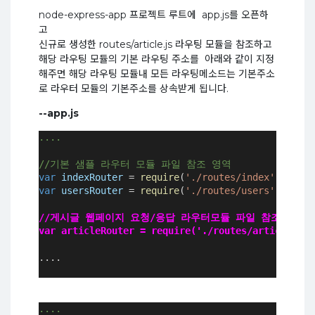
node-express-app 프로젝트 루트에 app.js를 오픈하
고
신규로 생성한 routes/article.js 라우팅 모듈을 참조하고
해당 라우팅 모듈의 기본 라우팅 주소를 아래와 같이 지정
해주면 해당 라우팅 모듈내 모든 라우팅메소드는 기본주소
로 라우터 모듈의 기본주소를 상속받게 됩니다.
--app.js
....

//기본 샘플 라우터 모듈 파일 참조 영역 
var
indexRouter
 = 
require
(
'./routes/index'
);
var
usersRouter
 = 
require
(
'./routes/users'
);
//게시글 웹페이지 요청/응답 라우터모듈 파일 참조 
var articleRouter = require('./routes/article');
....
....
