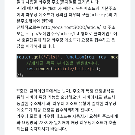
될떄 사용할 라우팅 주소(문자열로 표기)입니다.
-아래 예시에서는 '/list' 가 해당 라우팅메소드의 기본주소
이며 라우팅 메소드가 정의된 라우터 모듈(article.js)의 기
본주소체계와 결합해
전체적으로는 http://localhost:3000/article/list 주소
또는 http://도메인주소/article/list 형태로 클라이언트에
서 호출했을때 해당 라우팅 메소드가 요청을 접수하고 응
답을 처리하게 됩니다.
router
.
get
(
'/list'
, 
function
(
req
, 
res
, 
next
)
{
//게시글 목록 뷰파일을 반환합니다.
res
.
render
(
'article/list.ejs'
);
});
**중요: 클라이언트에서는 URL 주소와 특정 요청방식을
통해 서버에 특정 기능을 요청해오면 서버에서도 반드시
동일한 주소체계 와 라우터 메소드 유형이 일치한 라우팅
메소드가 해당 요청을 접수처리하게 됩니다.
라우터 모듈내 라우팅 메소드는 사용자가 요청한 주소체계
와 요청방식 2가지가 일치해야 해당 라우팅메소드가 호출
되는점 숙지하시기 바랍니다.