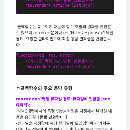
    res.render('article/list.ejs');
}
-콜백함수는 함수이기 때문에 함수 호출의 결과를 반환할
수 있으며 return 구문이나 res(HttpResponse)객체를
통해 요청한 클라이언트에 최종 응답 결과물을 반환합니
다.
function(req, res, next){
    //게시글 목록 뷰파일을 반환합니다.
    res.render('article/list.ejs');
}
ㅁ콜백함수의 주요 응답 유형
res.render('특정 뷰파일 경로',뷰파일에 전달할 json
데이터);
-MVC패턴에서의 특정 View 파일을 지정해서 뷰파일 내
용을 응답결과물로 반환합니다.
-뷰파일을 지정할때 해당 뷰파일에 모델영역에서 가져온
데이터도 전달하여 뷰내에서 데이터 기반 동적 html을 제