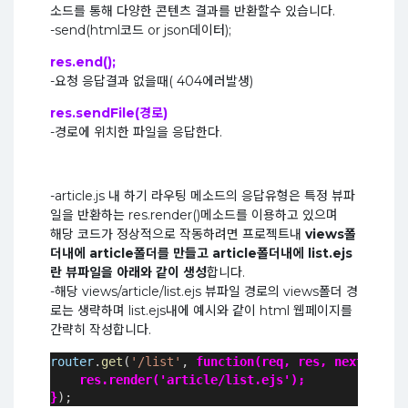
소드를 통해 다양한 콘텐츠 결과를 반환할수 있습니다.
-send(html코드 or json데이터);
res.end();
-요청 응답결과 없을때( 404에러발생)
res.sendFile(경로)
-경로에 위치한 파일을 응답한다.
-article.js 내 하기 라우팅 메소드의 응답유형은 특정 뷰파
일을 반환하는 res.render()메소드를 이용하고 있으며
해당 코드가 정상적으로 작동하려면 프로젝트내
views폴
더내에 article폴더를 만들고 article폴더내에 list.ejs
란 뷰파일을 아래와 같이 생성
합니다.
-해당 views/article/list.ejs 뷰파일 경로의 views폴더 경
로는 생략하며 list.ejs내에 예시와 같이 html 웹페이지를
간략히 작성합니다.
router
.
get
(
'/list'
, 
function(req, res, next){
    res.render('article/list.ejs');
}
);