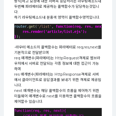
방식)하고 요청에 대한 서버측 응답처리는 라우팅메소드내
두번쨰 파라메터로 제공하는 콜백함수가 담당하는것입니
다.
하기 라우팅메소드내 분홍색 영역이 콜백함수영역입니다.
router
.
get
(
'/list'
, 
function(req, res, next){
    res.render('article/list.ejs');
}
);
-라우터 메소드의 콜백함수는 파라메터로 req,res,next를
기본적으로 전달받으며
req 매개변수(파라메터)는 HttpRequest객체로 웹브라
우저에서 서버로 전달되는 각종 정보에 대한 접근이 가능
하며
res 매개변수(파라메터)는 HttpResponse객체로 서버
에서 클라이언트로 응답결과를 보내기 위한 객체로 제공됩
니다.
next 매개변수는 해당 콜백함수의 흐름을 제어하기 위한
미들웨어 매개변수로 next를 이용하면 콜백함수의 흐름을
제어할수 있습니다.
function(req, res, next){
    //게시글 목록 뷰파일을 반환합니다.