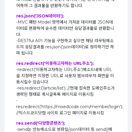
어하여 그 결과물을 반환하기도 합니다.
res.json('JSON데이터');
-MVC 패턴 Model 영역에서 가져온 데이터를 JSON데
이터로 변환하여 순수한 데이터만 응답결과물로 반환합니
다.
-RESTful API 기능을 구현하고 싶으면 해당 라우팅메소
드의 응답결과를 res.json('json데이터')로 정의하기만 하
며 됩니다.
res.redirect('이동하고자하는 URL주소');
-redirect('이동하고자하는 URL주소')메소드내에 URL
을 지정하면 지정한 URL로 사용자 웹브라우저 화면을 이
동시킬수 있습니다.
-res.redirect('/article/list'); //현재 접속한 도메인주소가
생략된 형태로 게시글목록 페이지로 이동시킴
-
res.redirect('https://mixedcode.com/member/login');
//믹스드코드닷컴 사이트 로그인 페이지로 이동시킴
res.send('다양한콘텐츠');
-send는 만능메소드로 뷰파일/json데이터 등 send()메