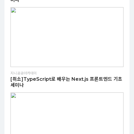
지니공공아카데미
[취소]TypeScript로 배우는 Next.js 프론트엔드 기초
세미나