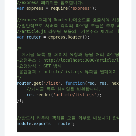
//express 패키지를 참조합니다.
var
express
 = 
require
(
'express'
);
//express객체의 Router()메소드를 호출하여 사용자 
//일반적으로 서버측 각각의 라우팅 모듈은 추후 app.js
//article.js 라우팅 모듈의  기본주소 체계로  http://l
var
router
 = 
express
.
Router
();
/* 
- 게시글 목록 웹 페이지 요청과 응답 처리 라우팅 메소드
-요청주소 : http://localhost:3000/article/list
-요청방식 : GET 방식
-응답결과 : article/list.ejs 뷰파일 웹페이지 내용
*/
router
.
get
(
'/list'
, 
function
(
req
, 
res
, 
next
)
{
//게시글 목록 뷰파일을 반환합니다.
res
.
render
(
'article/list.ejs'
);
});
//반드시 라우터 객체를 모듈 외부로 내보내기 합니다. 
module
.
exports
 = 
router
;
