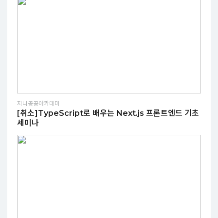
지니공공아카데미
[취소]TypeScript로 배우는 Next.js 프론트엔드 기초
세미나